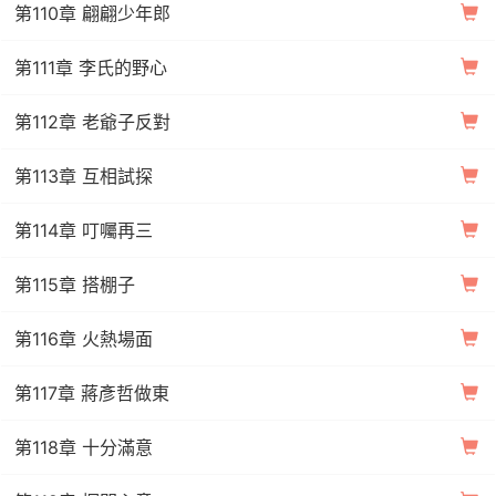
第110章 翩翩少年郎
第111章 李氏的野心
第112章 老爺子反對
第113章 互相試探
第114章 叮囑再三
第115章 搭棚子
第116章 火熱場面
第117章 蔣彥哲做東
第118章 十分滿意