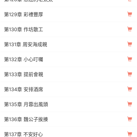
第129章 彩禮豐厚
第130章 作坊散工
第131章 周安海成親
第132章 小心叮囑
第133章 提前會親
第134章 安排酒席
第135章 月蓉出風頭
第136章 魏公子挨揍
第137章 不安好心