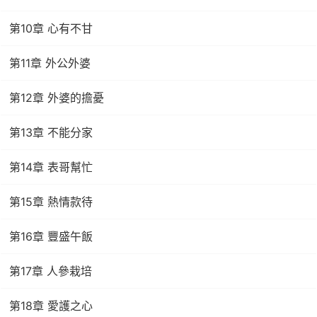
第10章 心有不甘
第11章 外公外婆
第12章 外婆的擔憂
第13章 不能分家
第14章 表哥幫忙
第15章 熱情款待
第16章 豐盛午飯
第17章 人參栽培
第18章 愛護之心