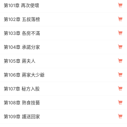
第101章 再次使壞
第102章 五叔落榜
第103章 各房不滿
第104章 承諾分家
第105章 蔣夫人
第106章 蔣家大少爺
第107章 秘方入股
第108章 熟食技藝
第109章 護送回家