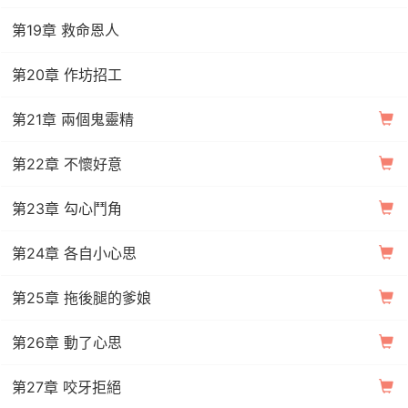
第19章 救命恩人
第20章 作坊招工
第21章 兩個鬼靈精
第22章 不懷好意
第23章 勾心鬥角
第24章 各自小心思
第25章 拖後腿的爹娘
第26章 動了心思
第27章 咬牙拒絕