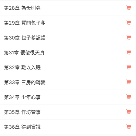
第28章 為母則強
第29章 質問包子爹
第30章 包子爹認錯
第31章 很傻很天真
第32章 難以入眠
第33章 三房的轉變
第34章 少年心事
第35章 作坊管事
第36章 得到賞識