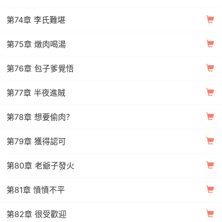
第74章 李氏難堪
第75章 燉肉喝湯
第76章 包子爹覺悟
第77章 半夜進賊
第78章 想要偷肉？
第79章 獲得認可
第80章 老爺子發火
第81章 憤憤不平
第82章 很受歡迎