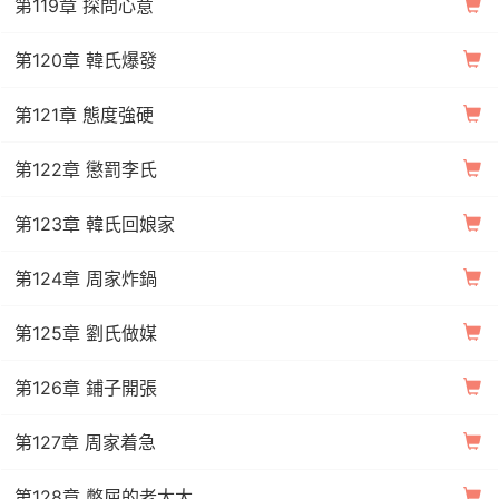
第119章 探問心意
第120章 韓氏爆發
第121章 態度強硬
第122章 懲罰李氏
第123章 韓氏回娘家
第124章 周家炸鍋
第125章 劉氏做媒
第126章 鋪子開張
第127章 周家着急
第128章 憋屈的老太太