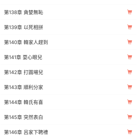
第138章 貪婪無恥
第139章 以死相拼
第140章 韓家人趕到
第141章 耍心眼兒
第142章 打圓場兒
第143章 順利分家
第144章 韓氏有喜
第145章 突然表白
第146章 呂家下聘禮