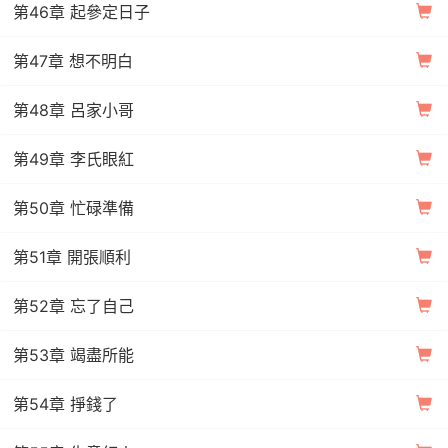
第46章 起參定日子
第47章 想不明白
第48章 呂家小哥
第49章 李氏眼紅
第50章 忙碌準備
第51章 開張順利
第52章 忘了自己
第53章 竭盡所能
第54章 掙錢了