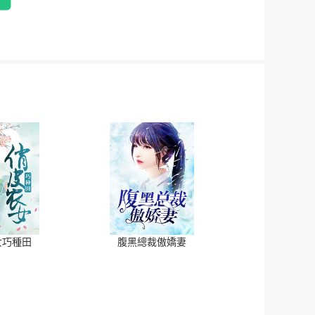
女巧種田
腹黑總裁傲嬌妻