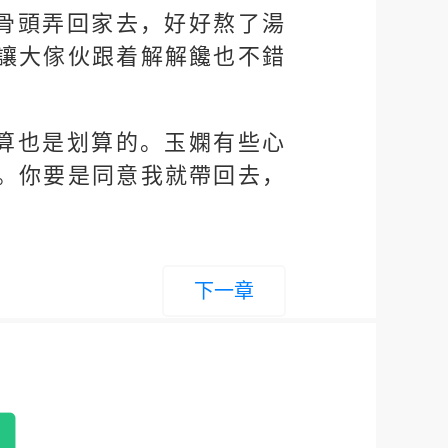
骨頭弄回家去，好好熬了湯
讓大傢伙跟着解解饞也不錯
算也是划算的。玉嫻有些心
。你要是同意我就帶回去，
下一章