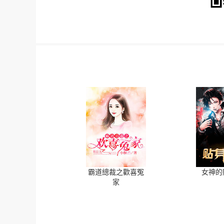
霸道總裁之歡喜冤
女神的
家