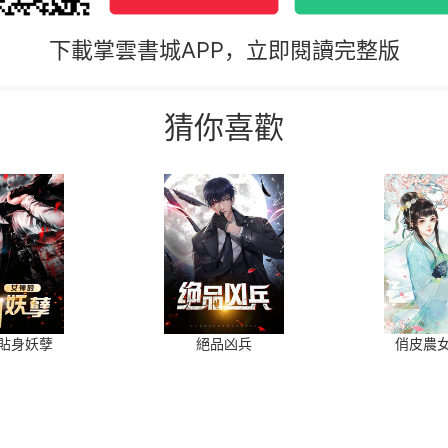
下載掌雲書城APP，立即閱讀完整版
猜你喜歡
貼身妖孽
絕品凶兵
俏皮農