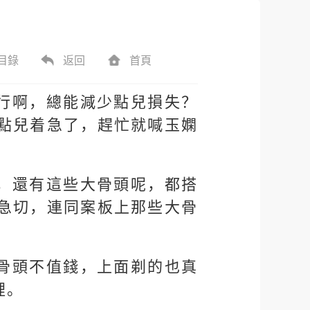
目錄
返回
首頁
行啊，總能減少點兒損失？
點兒着急了，趕忙就喊玉嫻
，還有這些大骨頭呢，都搭
急切，連同案板上那些大骨
骨頭不值錢，上面剃的也真
裡。