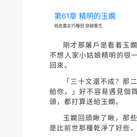
第61章 精明的玉嫻
俏皮農女巧種田
穿越重生
剛才那屠戶是看着玉
不想人家小姑娘精明的很
回來。
「三十文還不成？那
給你。」好不容易遇見個
頭，都打算送給玉嫻。
玉嫻回頭瞅了瞅，那
是比前世那種乾淨了好些