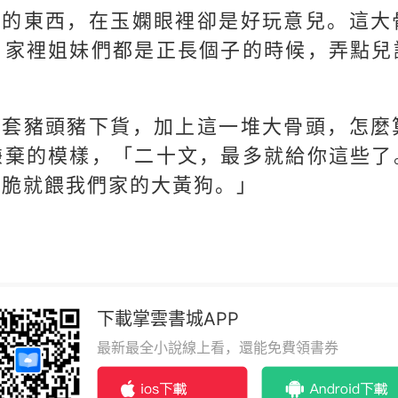
罕的東西，在玉嫻眼裡卻是好玩意兒。這大
。家裡姐妹們都是正長個子的時候，弄點兒
一套豬頭豬下貨，加上這一堆大骨頭，怎麼
嫌棄的模樣，「二十文，最多就給你這些了
乾脆就餵我們家的大黃狗。」
下載掌雲書城APP
最新最全小說線上看，還能免費領書券