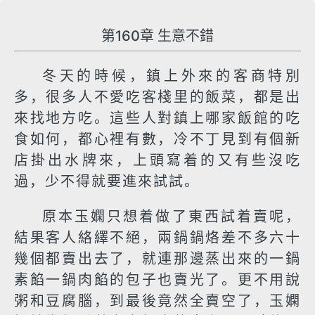
第160章 生意不錯
冬天的時候，鎮上外來的客商特別
多，很多人不愛吃客棧里的飯菜，都是出
來找地方吃。這些人對鎮上哪家飯館的吃
食如何，都心裡有數，冷不丁見到有個新
店掛出水牌來，上頭寫着的又有些沒吃
過，少不得就要進來試試。
原本玉嫻只想着做了東西試着賣呢，
結果客人絡繹不絕，兩鍋鍋烙差不多六十
幾個都賣出去了，就連那邊蒸出來的一鍋
素餡一鍋肉餡的包子也賣光了。更不用說
粥和豆腐腦，到最後竟然全賣空了，玉嫻