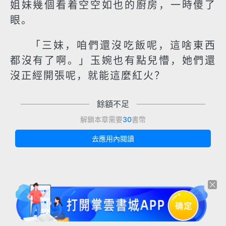
姐妹幾個看着空空如也的廚房，一時傻了
眼。
「三妹，咱們還沒吃飯呢，這啥東西
都沒有了啊。」玉婉也有點兒懵，她們還
沒正經開張呢，就能這麼紅火？
餘額不足
解鎖本章需要
30
書幣
去應用內閱讀