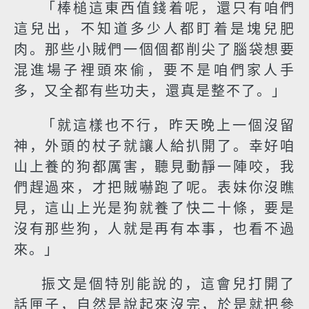
「棒槌這東西值錢着呢，還只有咱們
這兒出，不知道多少人都盯着是塊兒肥
肉。那些小賊們一個個都削尖了腦袋想要
混進場子裡頭來偷，要不是咱們家人手
多，又全都有些功夫，還真是整不了。」
「就這樣也不行，昨天晚上一個沒留
神，外頭的杖子就讓人給扒開了。幸好咱
山上養的狗都厲害，聽見動靜一陣咬，我
們趕過來，才把賊嚇跑了呢。表妹你沒瞧
見，這山上光是狗就養了快二十條，要是
沒有那些狗，人就是再有本事，也看不過
來。」
振文是個特別能說的，這會兒打開了
話匣子，自然是說起來沒完，於是就把參