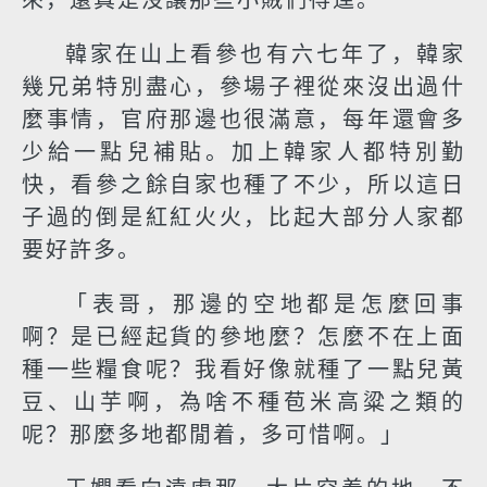
來，還真是沒讓那些小賊們得逞。
韓家在山上看參也有六七年了，韓家
幾兄弟特別盡心，參場子裡從來沒出過什
麼事情，官府那邊也很滿意，每年還會多
少給一點兒補貼。加上韓家人都特別勤
快，看參之餘自家也種了不少，所以這日
子過的倒是紅紅火火，比起大部分人家都
要好許多。
「表哥，那邊的空地都是怎麼回事
啊？是已經起貨的參地麼？怎麼不在上面
種一些糧食呢？我看好像就種了一點兒黃
豆、山芋啊，為啥不種苞米高粱之類的
呢？那麼多地都閒着，多可惜啊。」