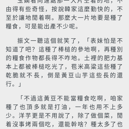
玉嫻看向遠處那一大片空着的地，不
由得有些奇怪，按說韓家這麼勤快的，不
至於讓地閒着啊。那麼大一片地要是種了
糧食，可是能出產不少呢。
振文一聽這個就笑了，「表妹怕是不
知道了吧？這種了棒槌的參地啊，再種別
的糧食作物都長得不咋地。土裡的肥力基
本上都被棒槌吃光了，苞米高粱這些種了
乾脆就不長，倒是黃豆山芋這些長的還
行。」
「不過這黃豆不能當糧食吃啊，咱家
種了也頂多就是打油，一年也用不上多
少。洋芋更是不用說了，除了做個菜，閒
着沒事烤兩個吃，還能幹啥？種太多了也