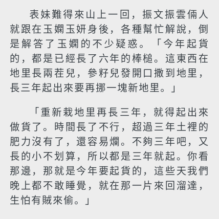
表妹難得來山上一回，振文振雲倆人
就跟在玉嫻玉妍身後，各種幫忙解說，倒
是解答了玉嫻的不少疑惑。「今年起貨
的，都是已經長了六年的棒槌。這東西在
地里長兩茬兒，參籽兒發開口撒到地里，
長三年起出來要再挪一塊新地里。」
「重新栽地里再長三年，就得起出來
做貨了。時間長了不行，超過三年土裡的
肥力沒有了，還容易爛。不夠三年吧，又
長的小不划算，所以都是三年就起。你看
那邊，那就是今年要起貨的，這些天我們
晚上都不敢睡覺，就在那一片來回溜達，
生怕有賊來偷。」