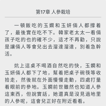
第17章 人參栽培
一頓飯吃的玉嫻和玉妍倆人都撐着
了，最後實在吃不下。韓家老太太一看倆
孩子吃的也的確不少，這才不再勸，只說
是讓倆人等會兒出去溜達溜達，別着急幹
活。
炕上這桌不喝酒自然吃的快，玉嫻和
玉妍倆人都下了地，幫着把桌子碗筷等收
拾走，然後就在外面慢慢走動，四處打量
着眼前的參地。玉嫻前世雖然也知道人參
這東西，但說實話，她還真是沒見過地里
的人參呢，這會兒正好在附近看看。