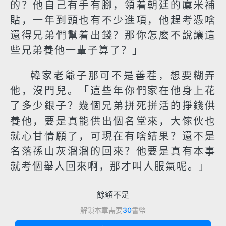
的？他自己有手有腳，領着朝廷的廩米補
貼，一年到頭也有不少進項，他趕考憑啥
還得兄弟們幫着出錢？那你怎麼不說讓這
些兄弟養他一輩子算了？」
韓家老爺子那可不是善茬，想要糊弄
他，沒門兒。「這些年你們家在他身上花
了多少銀子？幾個兄弟拼死拼活的掙錢供
養他，要是真能供出個名堂來，大傢伙也
就心甘情願了，可現在有啥結果？還不是
名落孫山灰溜溜的回來？他要是真有本事
就考個舉人回來啊，那才叫人服氣呢。」
餘額不足
解鎖本章需要
30
書幣