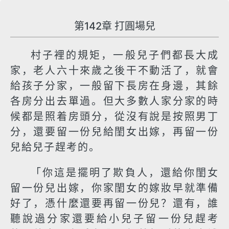
第142章 打圓場兒
村子裡的規矩，一般兒子們都長大成
家，老人六十來歲之後干不動活了，就會
給孩子分家，一般留下長房在身邊，其餘
各房分出去單過。但大多數人家分家的時
候都是照着房頭分，從沒有說是按照男丁
分，還要留一份兒給閨女出嫁，再留一份
兒給兒子趕考的。
「你這是擺明了欺負人，還給你閨女
留一份兒出嫁，你家閨女的嫁妝早就準備
好了，憑什麼還要再留一份兒？還有，誰
聽說過分家還要給小兒子留一份兒趕考