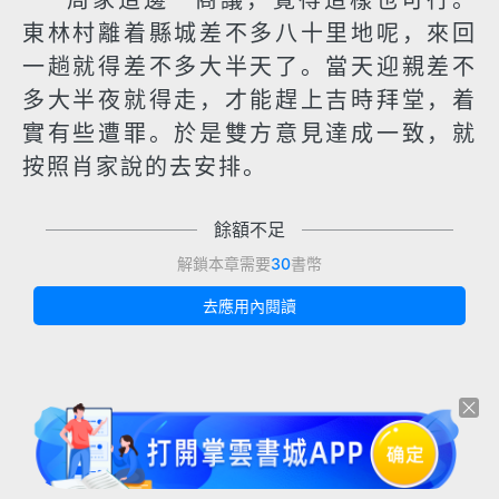
周家這邊一商議，覺得這樣也可行。
東林村離着縣城差不多八十里地呢，來回
一趟就得差不多大半天了。當天迎親差不
多大半夜就得走，才能趕上吉時拜堂，着
實有些遭罪。於是雙方意見達成一致，就
按照肖家說的去安排。
餘額不足
解鎖本章需要
30
書幣
去應用內閱讀