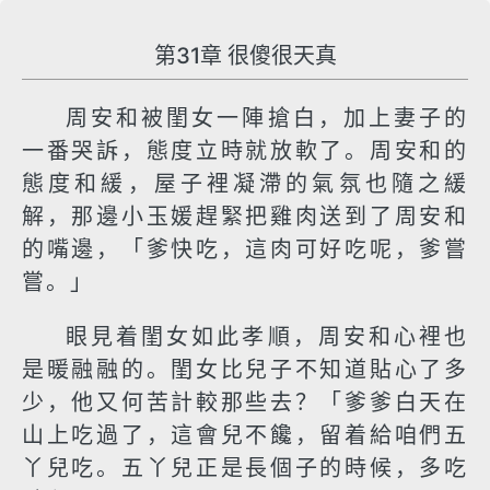
第31章 很傻很天真
周安和被閨女一陣搶白，加上妻子的
一番哭訴，態度立時就放軟了。周安和的
態度和緩，屋子裡凝滯的氣氛也隨之緩
解，那邊小玉媛趕緊把雞肉送到了周安和
的嘴邊，「爹快吃，這肉可好吃呢，爹嘗
嘗。」
眼見着閨女如此孝順，周安和心裡也
是暖融融的。閨女比兒子不知道貼心了多
少，他又何苦計較那些去？「爹爹白天在
山上吃過了，這會兒不饞，留着給咱們五
丫兒吃。五丫兒正是長個子的時候，多吃