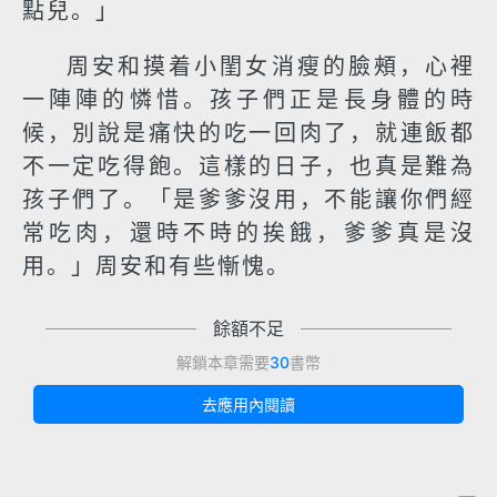
點兒。」
周安和摸着小閨女消瘦的臉頰，心裡
一陣陣的憐惜。孩子們正是長身體的時
候，別說是痛快的吃一回肉了，就連飯都
不一定吃得飽。這樣的日子，也真是難為
孩子們了。「是爹爹沒用，不能讓你們經
常吃肉，還時不時的挨餓，爹爹真是沒
用。」周安和有些慚愧。
餘額不足
解鎖本章需要
30
書幣
去應用內閱讀