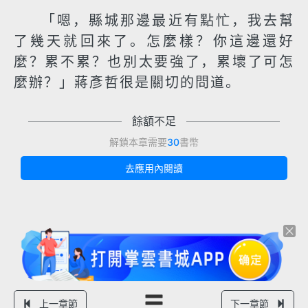
「嗯，縣城那邊最近有點忙，我去幫
了幾天就回來了。怎麼樣？你這邊還好
麼？累不累？也別太要強了，累壞了可怎
麼辦？」蔣彥哲很是關切的問道。
餘額不足
解鎖本章需要
30
書幣
去應用內閱讀
上一章節
下一章節