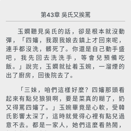
第43章 吳氏又挨罵
玉嫻聽見吳氏的話，卻是根本就沒動
彈，「四嬸，我跟我娘去鎮上才回來呢，
連手都沒洗，髒死了。你還是自己動手盛
吧，我先回去洗洗手，等會兒預備吃
飯。」說完，玉嫻就扯着玉婉，一溜煙的
出了廚房，回後院去了。
「三妹，咱們這樣好麼？四嬸那頭看
起來有點兒狼狽啊，要是菜真的糊了，奶
又得罵四嬸了。」玉婉畢竟是心軟，受韓
氏影響太深了，這時就覺得心裡有點兒過
意不去。都是一家人，她們這麼看熱鬧，