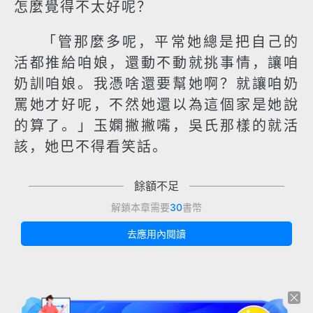
怎麼覺得不太好呢？
「管那麼多呢，平常她總是把自己的
活都推給咱娘，還動不動就挑事情，讓咱
奶訓咱娘。我憑啥還要幫她啊？就讓咱奶
罵她才好呢，不然她還以為這個家是她說
的算了。」玉嫻撇撇嘴，吳氏那樣的就活
該，她巴不得看笑話。
餘額不足
解鎖本章需要
30
書幣
去應用內閱讀