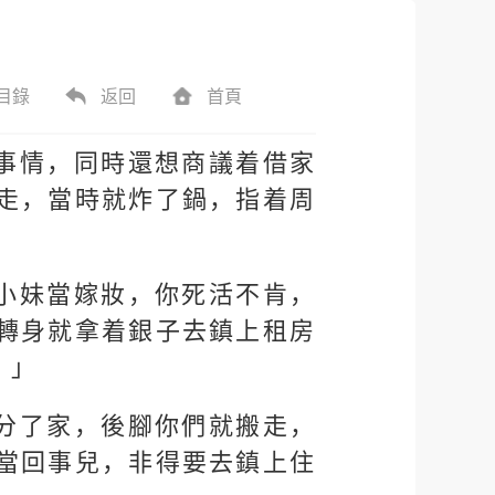
目錄
返回
首頁
事情，同時還想商議着借家
走，當時就炸了鍋，指着周
小妹當嫁妝，你死活不肯，
轉身就拿着銀子去鎮上租房
？」
分了家，後腳你們就搬走，
當回事兒，非得要去鎮上住