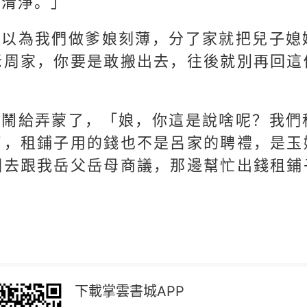
兒清淨。」
得以為我們做爹娘刻薄，分了家就把兒子媳
老周家，你要是敢搬出去，往後就別再回這
吵鬧給弄蒙了，「娘，你這是說啥呢？我們
了，租鋪子用的錢也不是呂家的聘禮，是玉
回去跟我岳父岳母商議，那邊幫忙出錢租鋪
」
下載掌雲書城APP