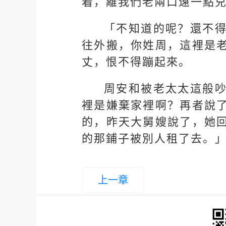
着，離我們老兩口遠一點
「不知道的呢？還不
往外搬，你姓周，這裡是
丈，恨不得蹦起來。
周安和被老太太這般
裡是嫌棄家裡啊？再者說
的，昨天大舅嫂說了，她
的那鋪子被別人租了去。
上一章