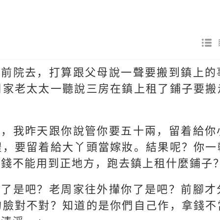
到前院去，打算跟父母說一聲要搬到鎮上的
周家老太太一聽說三房在鎮上租了鋪子要搬
啊，我昨天跟你說管你要五十兩，留着給你
禮，要留着給大丫頭當嫁妝。結果呢？你一
有錢不能用到正地方，跑去鎮上租什麼鋪子
方了是吧？老周家往外攆你了是吧？前腳才
的臉對不對？知道的是你們自己作，拿錢不