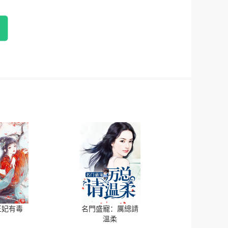
王妃有毒
名門盛寵：厲總請
溫柔