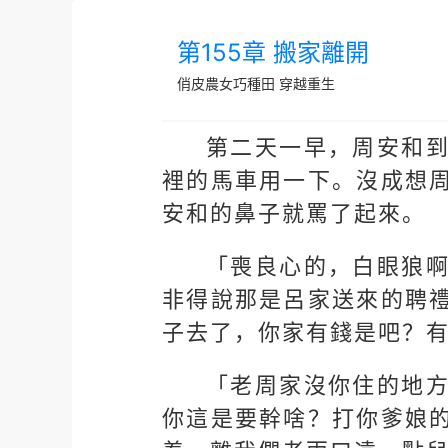
第155章 搬家離開
俏皮農女巧種田
穿越重生
第二天一早，周安和
裡的馬車用一下。沒成想
安和的鼻子就罵了起來。
「喪良心的，白眼狼
非得說那是呂家送來的聘
子去了，你家有錢是吧？
「老周家沒你住的地
你這是要幹啥？打你爹娘