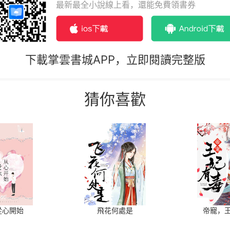
最新最全小說線上看，還能免費領書券
下載掌雲書城APP，立即閱讀完整版
猜你喜歡
從心開始
飛花何處是
帝寵，