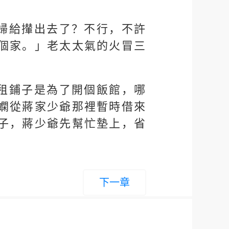
婦給攆出去了？不行，不許
個家。」老太太氣的火冒三
租鋪子是為了開個飯館，哪
嫻從蔣家少爺那裡暫時借來
子，蔣少爺先幫忙墊上，省
下一章