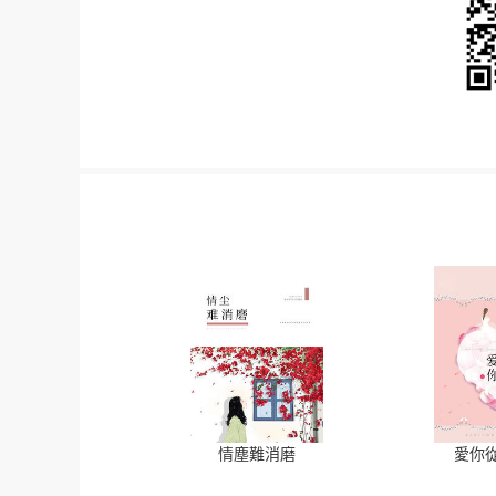
情塵難消磨
愛你