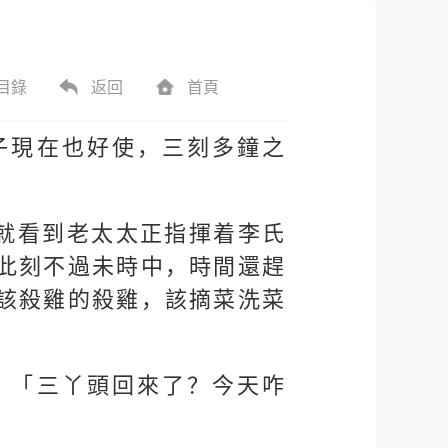
目錄
返回
首頁
子現在也好使，三刻多鐘之
就看到老太太正指揮着李氏
此刻不過未時中，時間還趕
該殺雞的殺雞，該摘菜洗菜
，「三丫頭回來了？今天咋
。