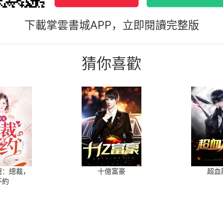
下載掌雲書城APP，立即閱讀完整版
猜你喜歡
寵：總裁，
十億富豪
超血
不約