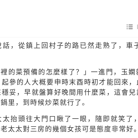
說話，從鎮上回村子的路已然走熟了，車
家裡的菜預備的怎麼樣了？」一進門，玉嫻
。起參的人大概要申時末酉時初才能回來，
來穩妥，早就盤算好晚間用什麼菜，這會兒
燉鍋里，到時候炒菜就行了。
太太抬頭往大門口瞅了一眼，隨即就笑了
今老太太對三房的幾個女孩可是態度非常好