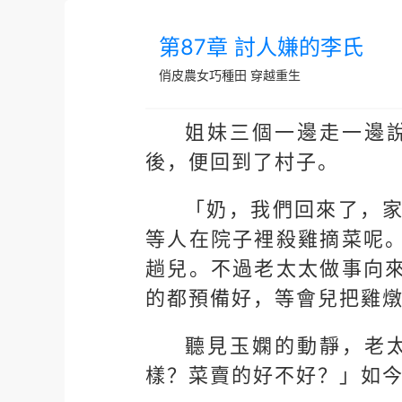
第87章 討人嫌的李氏
俏皮農女巧種田
穿越重生
姐妹三個一邊走一邊
後，便回到了村子。
「奶，我們回來了，
等人在院子裡殺雞摘菜呢
趟兒。不過老太太做事向
的都預備好，等會兒把雞
聽見玉嫻的動靜，老
樣？菜賣的好不好？」如