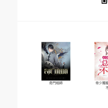
奇門相師
帝少獨