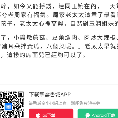
能幹，如今又能掙錢，連同玉婉在內，一天
都夸老周家有福氣。周家老太太這輩子最看
個孩子，老太太心裡高興，自然對玉嫻姐妹
多了，小雞燉蘑菇、豆角燉肉、肉炒大辣椒
的豬耳朵拌黃瓜，八個菜呢。」老太太早就
菜，這樣的席面兒已經夠可以了。
下載掌雲書城APP
最新最全小說線上看，還能免費領書券