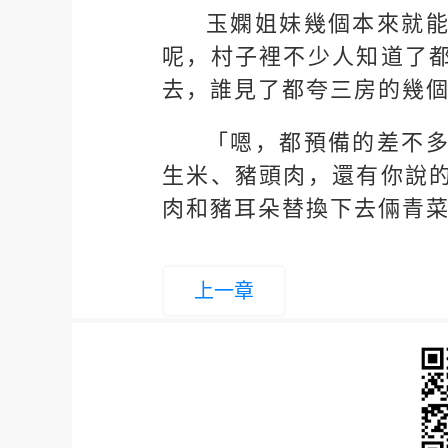
玉嫻姐妹幾個本來就
呢，村子裡不少人知道了
去，誰見了都夸三房的幾
「嗯，都預備的差不
生米、豬頭肉，還有你說
肉和豬耳朵替換下去倆青
上一章