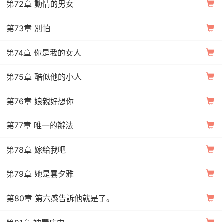
第72章 動情的男女
第73章 別怕
第74章 你是我的女人
第75章 酷似他的小人
第76章 娘親好想你
第77章 唯一的辦法
第78章 嫁給我吧
第79章 她是雲夕雅
第80章 第六感告訴他就是了。