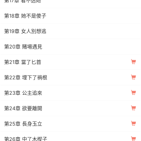
第17章 看不透她
第18章 她不是傻子
第19章 女人別想逃
第20章 賭場遇見
第21章 當了匕首
第22章 埋下了禍根
第23章 公主追來
第24章 欲要離開
第25章 長身玉立
第26章 中了木楔子