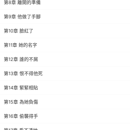
第8章 離開的準備
第9章 他做了手腳
第10章 臉紅了
第11章 她的名字
第12章 誰的不屑
第13章 恨不得他死
第14章 緊緊相貼
第15章 為她負傷
第16章 偷襲得手