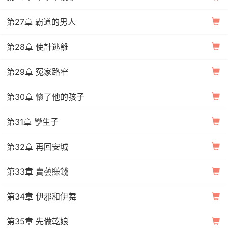
第27章 霸道的男人
第28章 使計逃離
第29章 冤家路窄
第30章 懷了他的孩子
第31章 孿生子
第32章 再回安城
第33章 賣藝賺錢
第34章 伊邪和伊舞
第35章 先做乾娘