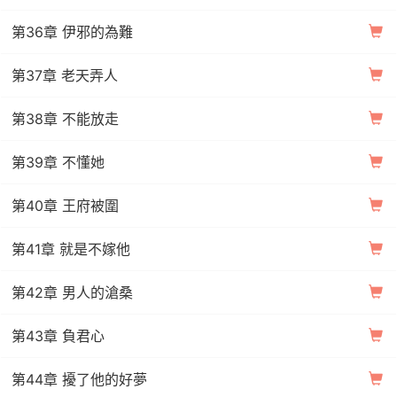
第36章 伊邪的為難
第37章 老天弄人
第38章 不能放走
第39章 不懂她
第40章 王府被圍
第41章 就是不嫁他
第42章 男人的滄桑
第43章 負君心
第44章 擾了他的好夢