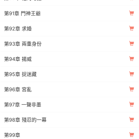
第91章 門神王爺
第92章 求婚
第93章 兩重身份
第94章 揚威
第95章 捉迷藏
第96章 宮亂
第97章 一聲非墨
第98章 殘忍的一幕
第99章