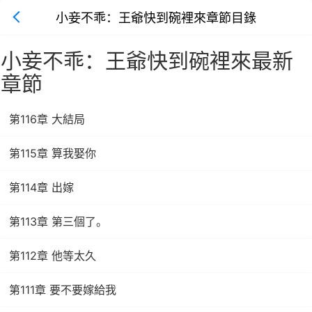
小妾不乖：王爺快到碗裡來章節目錄
小妾不乖：王爺快到碗裡來最新
章節
第116章 大結局
第115章 算我娶你
第114章 出嫁
第113章 第三個了。
第112章 他等太久
第111章 要不要嫁給我