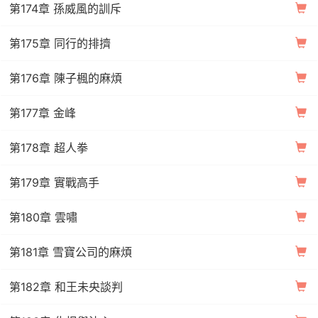
第174章 孫威風的訓斥
第175章 同行的排擠
第176章 陳子楓的麻煩
第177章 金峰
第178章 超人拳
第179章 實戰高手
第180章 雲嘯
第181章 雪寶公司的麻煩
第182章 和王未央談判