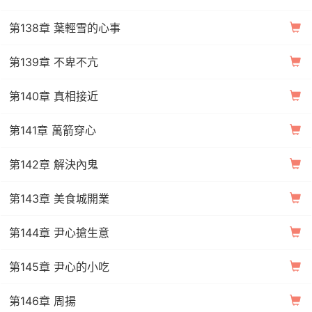
第138章 葉輕雪的心事
第139章 不卑不亢
第140章 真相接近
第141章 萬箭穿心
第142章 解決內鬼
第143章 美食城開業
第144章 尹心搶生意
第145章 尹心的小吃
第146章 周揚