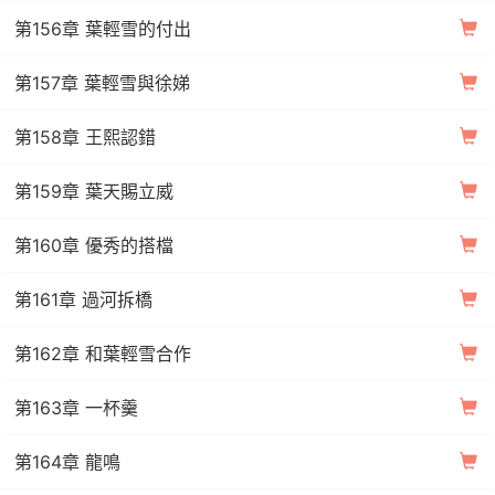
第156章 葉輕雪的付出
第157章 葉輕雪與徐娣
第158章 王熙認錯
第159章 葉天賜立威
第160章 優秀的搭檔
第161章 過河拆橋
第162章 和葉輕雪合作
第163章 一杯羹
第164章 龍鳴