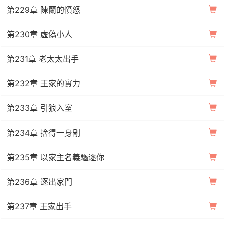
第229章 陳蘭的憤怒
第230章 虛偽小人
第231章 老太太出手
第232章 王家的實力
第233章 引狼入室
第234章 捨得一身剮
第235章 以家主名義驅逐你
第236章 逐出家門
第237章 王家出手