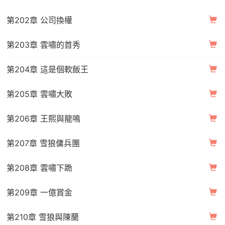
第202章 公司換權
第203章 雲嘯的首秀
第204章 這是個軟飯王
第205章 雲嘯大敗
第206章 王熙與龍鳴
第207章 雪狼傭兵團
第208章 雲嘯下跪
第209章 一億賞金
第210章 雪狼與陳蘭