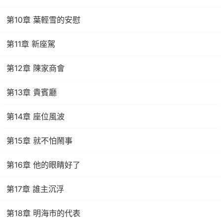
第10章 葉輕雪的安慰
第11章 新座駕
第12章 陳家商會
第13章 貴賓廳
第14章 座位風波
第15章 就不怕鬧事
第16章 他的眼睛好了
第17章 誰主沉浮
第18章 明海市的代表