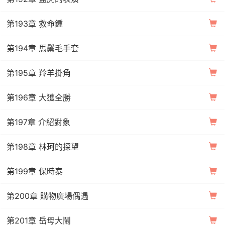
第193章 救命鍾
第194章 馬鬃毛手套
第195章 羚羊掛角
第196章 大獲全勝
第197章 介紹對象
第198章 林珂的探望
第199章 保時泰
第200章 購物廣場偶遇
第201章 岳母大鬧