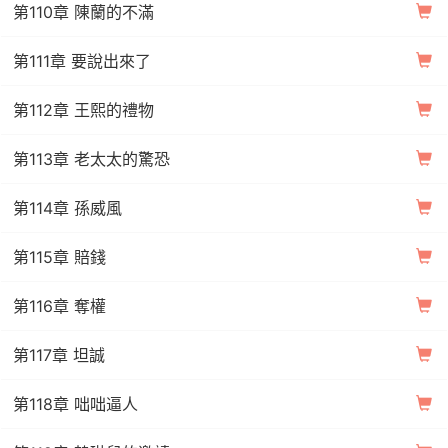
第110章 陳蘭的不滿
第111章 要說出來了
第112章 王熙的禮物
第113章 老太太的驚恐
第114章 孫威風
第115章 賠錢
第116章 奪權
第117章 坦誠
第118章 咄咄逼人