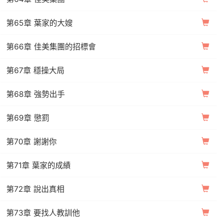
第65章 葉家的大嫂
第66章 佳美集團的招標會
第67章 穩操大局
第68章 強勢出手
第69章 懲罰
第70章 謝謝你
第71章 葉家的成績
第72章 說出真相
第73章 要找人教訓他