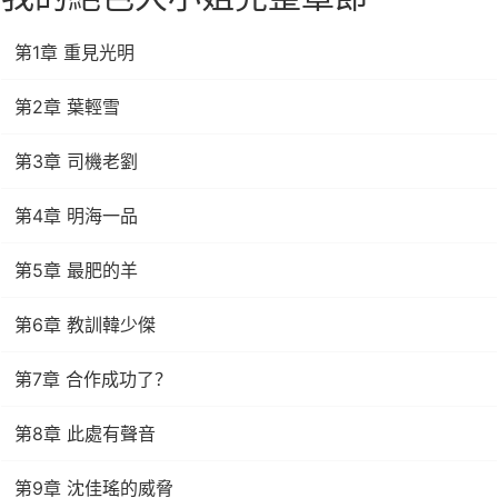
第1章 重見光明
第2章 葉輕雪
第3章 司機老劉
第4章 明海一品
第5章 最肥的羊
第6章 教訓韓少傑
第7章 合作成功了？
第8章 此處有聲音
第9章 沈佳瑤的威脅