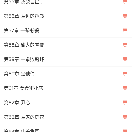
第55章 我親自出手
第56章 葉恆的挑戰
第57章 一擊必殺
第58章 盛大的拳賽
第59章 一拳敗錢峰
第60章 是他們
第61章 美食街小店
第62章 尹心
第63章 葉家的鮮花
第64章 佳美集團