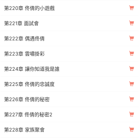
第220章 佟倩的小遊戲
第221章 面試會
第222章 偶遇佟倩
第223章 雲嘯掛彩
第224章 讓你知道我是誰
第225章 佟倩的忠誠度
第226章 佟倩的秘密
第227章 佟倩的秘密2
第228章 家族聚會