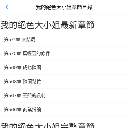
我的絕色大小姐章節目錄
我的絕色大小姐最新章節
第571章 大結局
第570章 葉輕雪的條件
第569章 成也陳蘭
第568章 陳蘭幫忙
第567章 王熙的諷刺
第566章 商業辯論
我的絕色大小姐完整章節