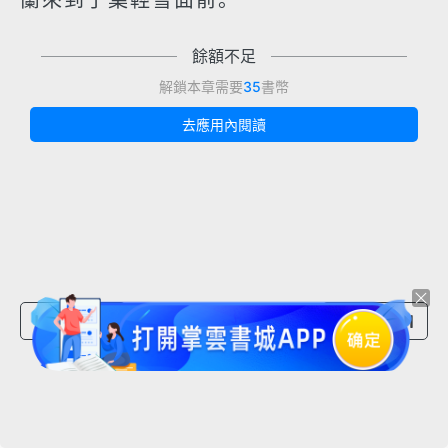
蘭來到了葉輕雪面前。
餘額不足
解鎖本章需要
35
書幣
去應用內閱讀
上一章節
下一章節