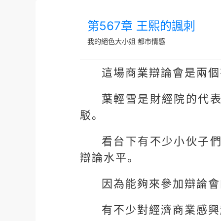
第567章 王熙的諷刺
我的絕色大小姐
都市情感
這場商業辯論會是兩個
葉輕雪是財經院的代
駁。
看台下有不少小伙子
辯論水平。
因為能夠來參加辯論會
有不少對經濟商業感興