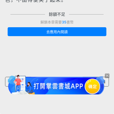
色，不由得便笑了起來。
餘額不足
解鎖本章需要
35
書幣
去應用內閱讀
上一章節
下一章節