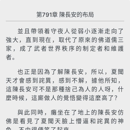
第791章 陳長安的布局
並且帶領着守夜人從弱小逐漸走向了
強大，直到現在，取代了原來的佛道儒三
家，成了武者世界秩序的制定者和維護
者。
也正是因為了解陳長安，所以，夏聞
天才會感到詫異，感到不解，據他所知，
這陳長安可不是那種捨己為人的人呀，什
麼時候，這廝做人的覺悟變得這麼高了？
與此同時，癱坐在了地上的陳長安仿
佛是看見了夏聞天臉上懵逼和詫異的神