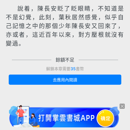
說着，陳長安眨了眨眼睛，不知道是
不是幻覺，此刻，葉秋居然感覺，似乎自
己記憶之中的那個少年陳長安又回來了，
亦或者，這近百年以來，對方壓根就沒有
變過。
餘額不足
解鎖本章需要
35
書幣
去應用內閱讀