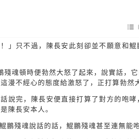
話！」只不過，陳長安此刻卻並不願意和鯤
鵬殘魂頓時便勃然大怒了起來，說實話，
安這漫不經心的態度給激怒了，正打算勃然
把話說完，陳長安便直接打算了對方的咆哮
還是陳長安本人。
鯤鵬殘魂說話的話，鯤鵬殘魂甚至連無能