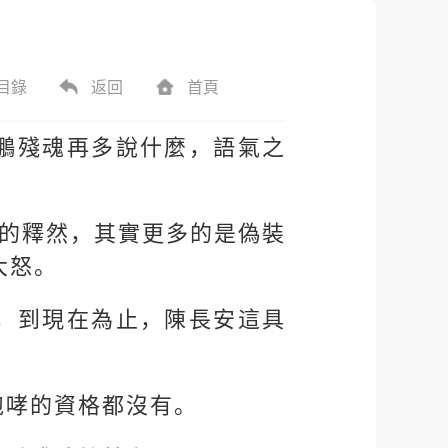
目錄
返回
首頁
鵬殘魂再多說什麼，語氣之
它的釋然，其實更多的是偽裝
大怒。
，到現在為止，陳長安這具
咆哮的資格都沒有。