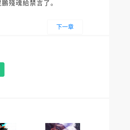
鯤鵬殘魂給禁言了。
下一章