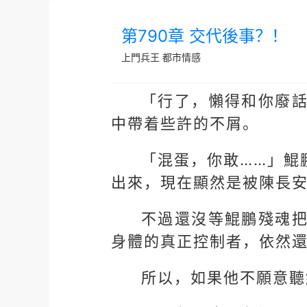
第790章 交代後事？！
上門兵王
都市情感
「行了，懶得和你廢
中帶着些許的不屑。
「混蛋，你敢……」鯤
出來，現在顯然是被陳長
不過還沒等鯤鵬殘魂
身體的真正控制者，依然
所以，如果他不願意聽