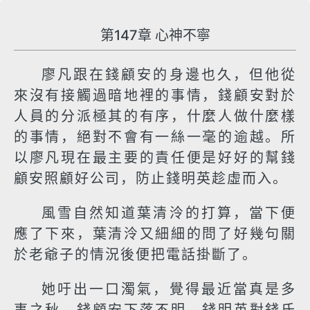
第147章 心神不寧
廖凡跟在錢顧安的身邊也久，但他從
來沒有接觸過暗地裡的事情，錢顧安對於
人員的分派極其的有序，什麼人做什麼樣
的事情，絕對不會有一絲一毫的逾越。所
以廖凡現在最主要的責任便是好好的幫錢
顧安照顧好公司，防止錢明英趁虛而入。
風雪自然知道葉清泠的打算，當下便
應了下來，葉清泠又細細的問了好幾句關
於老爺子的情況後便把電話掛斷了。
她吁出一口濁氣，覺得最近當真是多