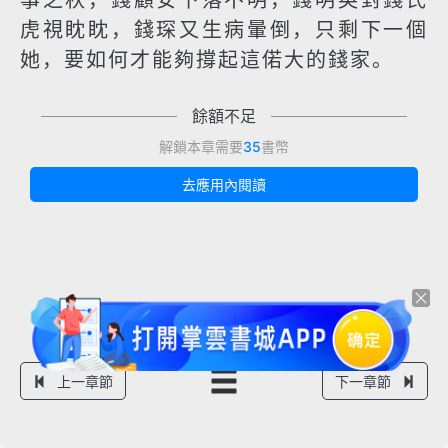
事之秋，錢顧安下落不明，錢明英對錢氏
虎視眈眈，錢琛又生病暈倒，只剩下一個
她，要如何才能夠撐起這偌大的錢家。
餘額不足
解鎖本章需要
35
書幣
去應用內閱讀
上一章節
下一章節