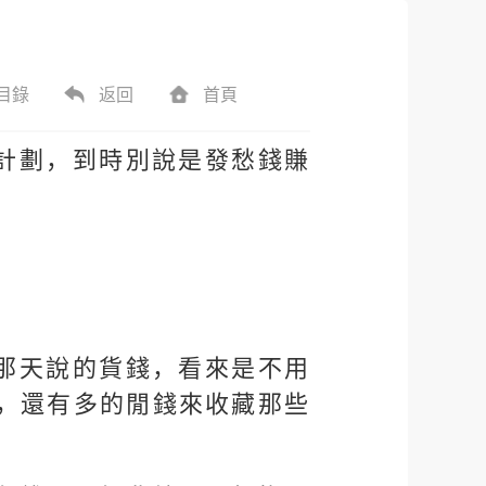
目錄
返回
首頁
計劃，到時別說是發愁錢賺
那天說的貨錢，看來是不用
，還有多的閒錢來收藏那些