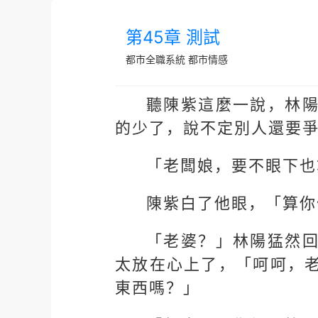
第45章 測試
都市全職系統
都市情感
聽陳紫這麼一說，林
的少了，說不定別人還要
「老闆娘，要不眼下也
陳紫白了他眼，「算你
「老婆？」林陽猛然
太放在心上了，「呵呵，
東西嗎？」