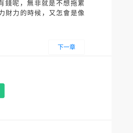
有錢呢，無非就是不想拖累
力財力的時候，又怎會是像
下一章