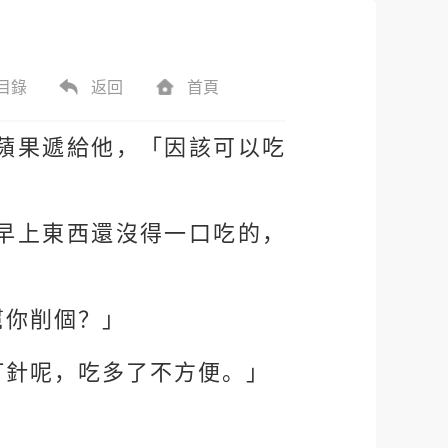
目錄
返回
首頁
蘋果遞給他，「因該可以吃
早上東西還沒得一口吃的，
幫你削個？」
打針呢，吃多了不方便。」