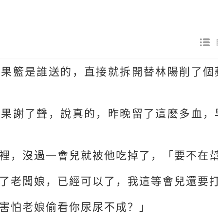
的果籃是誰送的，直接就拆開替林陽削了個
蘋果謝了聲，說真的，昨晚留了這麼多血，
裡，沒過一會兒就被他吃掉了，「要不在
了老闆娘，已經可以了，我這等會兒還要
害怕老娘偷看你尿尿不成？」