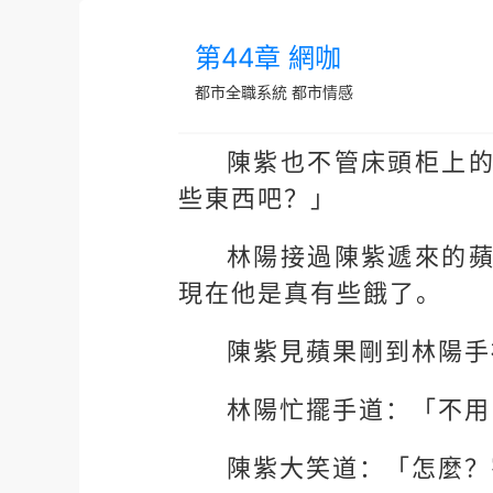
第44章 網咖
都市全職系統
都市情感
陳紫也不管床頭柜上
些東西吧？」
林陽接過陳紫遞來的
現在他是真有些餓了。
陳紫見蘋果剛到林陽手
林陽忙擺手道：「不用
陳紫大笑道：「怎麼？