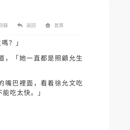
目錄
返回
首頁
生嗎？」
道，「她一直都是照顧允生
的嘴巴裡面，看着徐允文吃
不能吃太快。」