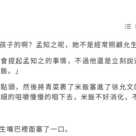
孩子的啊？孟知之呢，她不是經常照顧允
暖會提起孟知之的事情，不過他還是立刻說
過飯。」
了點頭，然後將青菜裹了米飯塞進了徐允文
細細的咀嚼慢慢的咽下去，米飯不好消化，
生嘴巴裡面塞了一口。