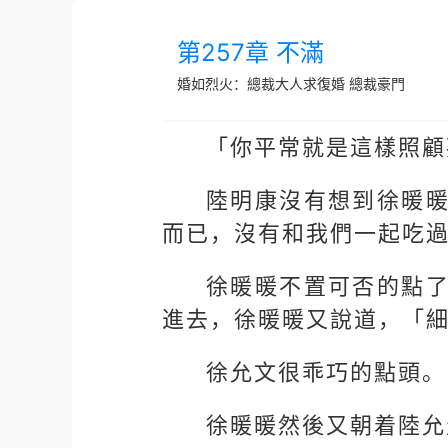
第257章 不滿
婚如烈火：總裁大人求復婚
總裁豪門
「你平常就是這樣照顧
陸明康沒有想到徐暖
而已，沒有和我們一起吃
徐暖暖不置可否的點
進去，徐暖暖又說道，「
徐允文很乖巧的點頭。
徐暖暖然後又朝着陸允