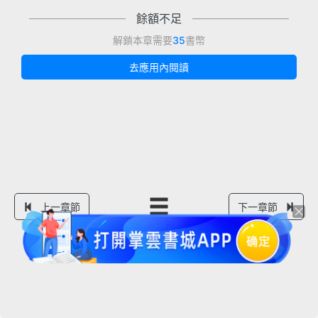
餘額不足
解鎖本章需要
35
書幣
去應用內閱讀
上一章節
下一章節