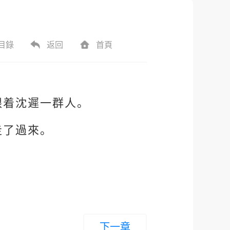
目錄
返回
首頁
跟着沈遲一群人。
走了過來。
。
下一章