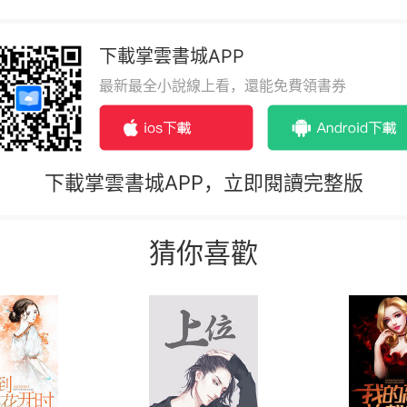
下載掌雲書城APP
最新最全小說線上看，還能免費領書券
下載掌雲書城APP，立即閱讀完整版
猜你喜歡