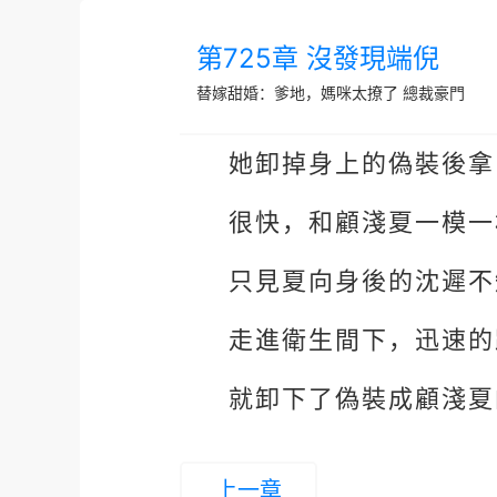
第725章 沒發現端倪
替嫁甜婚：爹地，媽咪太撩了
總裁豪門
她卸掉身上的偽裝後拿
很快，和顧淺夏一模一
只見夏向身後的沈遲不
走進衛生間下，迅速的
就卸下了偽裝成顧淺夏
上一章