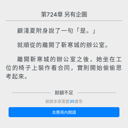
第724章 另有企圖
顧淺夏附身說了一句「是。」
就順從的離開了靳寒城的辦公室。
離開靳寒城的辦公室之後，她坐在工
位的椅子上裝作看合同，實則開始偷偷思
考起來。
餘額不足
解鎖本章需要
35
書幣
去應用內閱讀