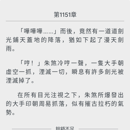
第1151章
「嘩嘩嘩……」而後，竟然有一道道劍
光鋪天蓋地的降落，猶如下起了漫天劍
雨。
「哼！」朱煞冷哼一聲，一隻大手朝
虛空一抓，湮滅一切，瞬息有許多劍光被
湮滅掉了。
在所有目光注視之下，朱煞所爆發出
的大手印朝周易抓落，似有摧古拉朽的氣
勢。
餘額不足