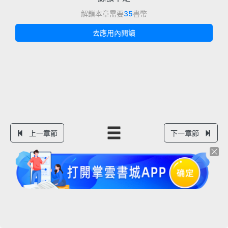
解鎖本章需要
35
書幣
去應用內閱讀
上一章節
下一章節