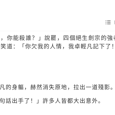
傷，你能殺誰？」說罷，四個絕生劍宗的強
凡笑道：「你欠我的人情，我卓輕凡記下了
凡的身軀，赫然消失原地，拉出一道殘影
句話出手了！」許多人皆都大出意外。