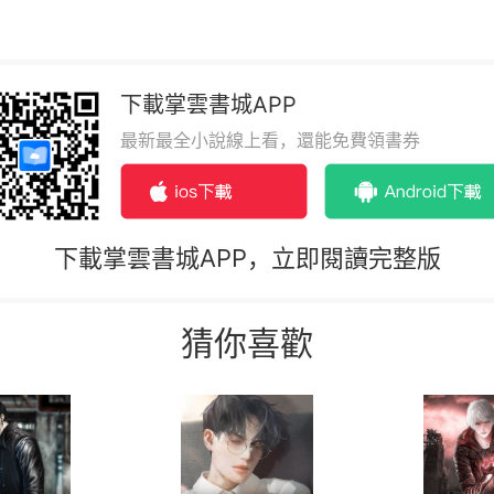
下載掌雲書城APP
最新最全小說線上看，還能免費領書券
下載掌雲書城APP，立即閱讀完整版
猜你喜歡