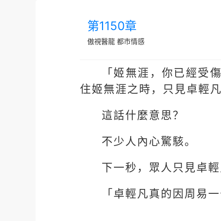
第1150章
傲視醫龍
都市情感
「姬無涯，你已經受
住姬無涯之時，只見卓輕
這話什麼意思？
不少人內心驚駭。
下一秒，眾人只見卓輕
「卓輕凡真的因周易一