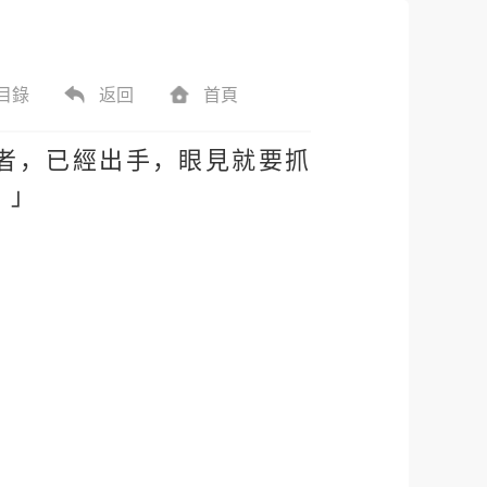
目錄
返回
首頁
者，已經出手，眼見就要抓
！」
。