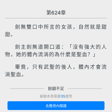
第624章
劍無雙口中所言的女孩，自然就是甜
甜。
劍主劍無道開口道：「沒有強大的人
物，她的體內流淌的為什麼是聖血？」
畢竟，只有武聖的後人，體內才會流
淌聖血。
餘額不足
解鎖本章需要
35
書幣
去應用內閱讀