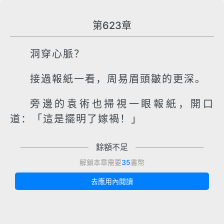
第623章
洞穿心脈？
接過報紙一看，周易眉頭皺的更深。
旁邊的袁術也掃視一眼報紙，開口
道：「這是擺明了嫁禍！」
餘額不足
解鎖本章需要
35
書幣
去應用內閱讀