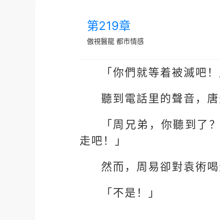
第219章
傲視醫龍
都市情感
「你們就等着被滅吧！
聽到電話里的聲音，唐
「周兄弟，你聽到了
走吧！」
然而，周易卻對袁術喝
「不是！」