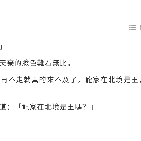
」
天豪的臉色難看無比。
？再不走就真的來不及了，龍家在北境是王
道：「龍家在北境是王嗎？」