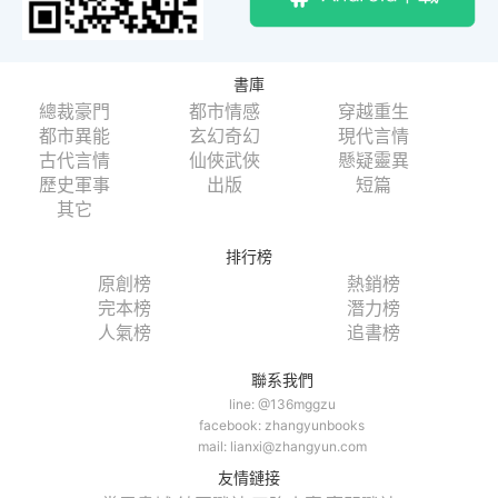
書庫
總裁豪門
都市情感
穿越重生
都市異能
玄幻奇幻
現代言情
古代言情
仙俠武俠
懸疑靈異
歷史軍事
出版
短篇
其它
排行榜
原創榜
熱銷榜
完本榜
潛力榜
人氣榜
追書榜
聯系我們
line: @136mggzu
facebook: zhangyunbooks
mail: lianxi@zhangyun.com
友情鏈接