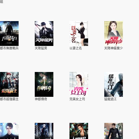
姐
都市無敵戰兵
天降猛男
以妻之名
天降神級棄少
都市超強霸主
神都傳奇
完美女上司
猛龍過江