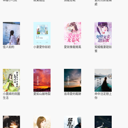
神級小刁民
寂寞婚途
淵龍狂戰
愛的沉默是痛
處
佳人如約
小妻愛你如初
愛就像龍捲風
契婚寵妻甜如
蜜
小農婦的田園
愛如山崩地裂
追尋愛的蹤跡
命中注定戀上
生活
你