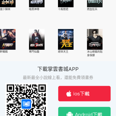
富少歸來
暗黑神尊
十殿閻君
燃血狂兵
軒轅殿
寒門仙醫
絕世天王
冰山總裁的貼
身保鏢
下載掌雲書城APP
最新最全小說線上看，還能免費領書券