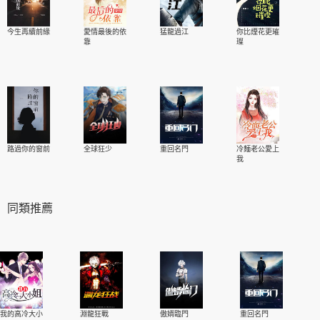
今生再續前緣
愛情最後的依
猛龍過江
你比煙花更璀
靠
璨
路過你的窗前
全球狂少
重回名門
冷麵老公愛上
我
同類推薦
我的高冷大小
淵龍狂戰
傲婿臨門
重回名門