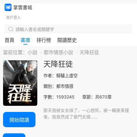
用戶登入
首頁
書庫
排行榜
閱讀歷史
當前位置：
小說
都市情感小說
天降狂徒
天降狂徒
作者：騎驢上虛空
類別：都市情感
字數：1593245
章節：共670章
那天我被女友綠了，一心想死，被一輛豪車撞
後，我竟然成了豪門女婿……
開始閱讀