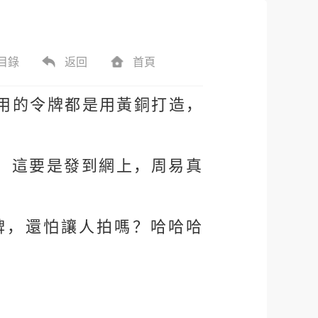
目錄
返回
首頁
用的令牌都是用黃銅打造，
，這要是發到網上，周易真
牌，還怕讓人拍嗎？哈哈哈