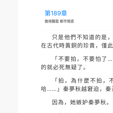
第189章
傲視醫龍
都市情感
只是他們不知道的是
在古代時黃銅的珍貴，僅
「不要拍，不要怕了
的就必死無疑了。
「拍，為什麼不拍，
哈……」秦夢秋越窘迫，秦
因為，她嫉妒秦夢秋。