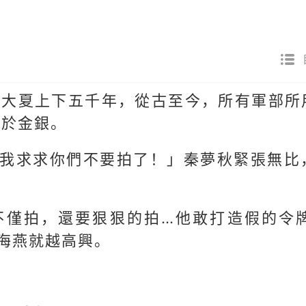
，大夏上下五千年，從古至今，所有軍部所
此於金銀。
…我求求你們不要拍了！」秦夢秋緊張無比
不僅拍，還要狠狠的拍…他敢打造假的令
海燕就越高興。