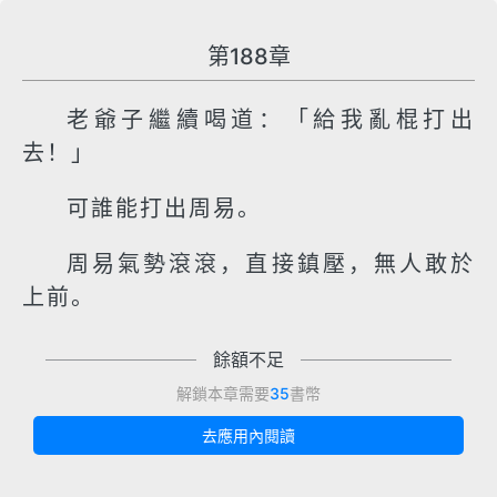
第188章
老爺子繼續喝道：「給我亂棍打出
去！」
可誰能打出周易。
周易氣勢滾滾，直接鎮壓，無人敢於
上前。
餘額不足
解鎖本章需要
35
書幣
去應用內閱讀