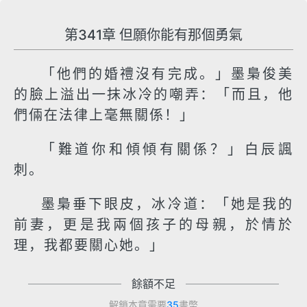
第341章 但願你能有那個勇氣
「他們的婚禮沒有完成。」墨梟俊美
的臉上溢出一抹冰冷的嘲弄：「而且，他
們倆在法律上毫無關係！」
「難道你和傾傾有關係？」白辰諷
刺。
墨梟垂下眼皮，冰冷道：「她是我的
前妻，更是我兩個孩子的母親，於情於
理，我都要關心她。」
餘額不足
解鎖本章需要
35
書幣