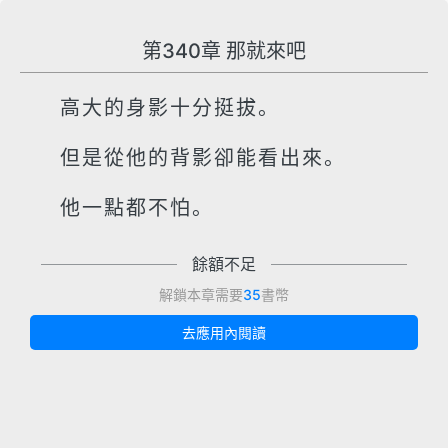
第340章 那就來吧
高大的身影十分挺拔。
但是從他的背影卻能看出來。
他一點都不怕。
餘額不足
解鎖本章需要
35
書幣
去應用內閱讀