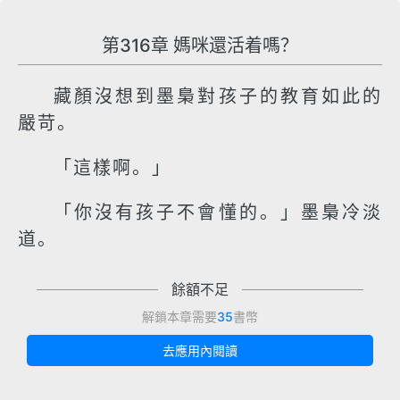
第316章 媽咪還活着嗎？
藏顏沒想到墨梟對孩子的教育如此的
嚴苛。
「這樣啊。」
「你沒有孩子不會懂的。」墨梟冷淡
道。
餘額不足
解鎖本章需要
35
書幣
去應用內閱讀