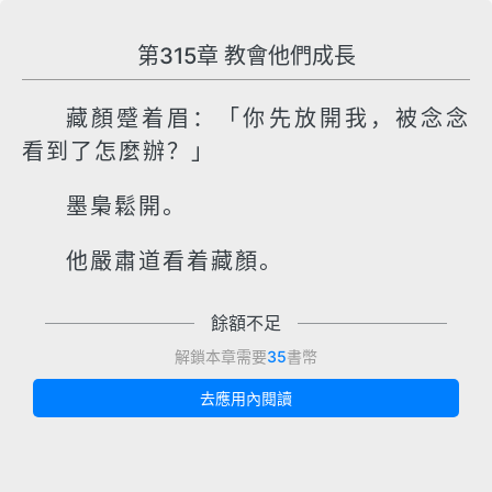
第315章 教會他們成長
藏顏蹙着眉：「你先放開我，被念念
看到了怎麼辦？」
墨梟鬆開。
他嚴肅道看着藏顏。
餘額不足
解鎖本章需要
35
書幣
去應用內閱讀