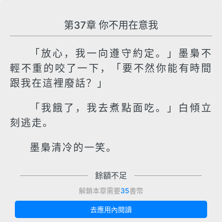
第37章 你不用在意我
「放心，我一向遵守約定。」墨梟不
輕不重的咬了一下，「要不然你能有時間
跟我在這裡廢話？」
「我餓了，我去煮點面吃。」白傾立
刻逃走。
墨梟清冷的一笑。
餘額不足
解鎖本章需要
35
書幣
去應用內閱讀