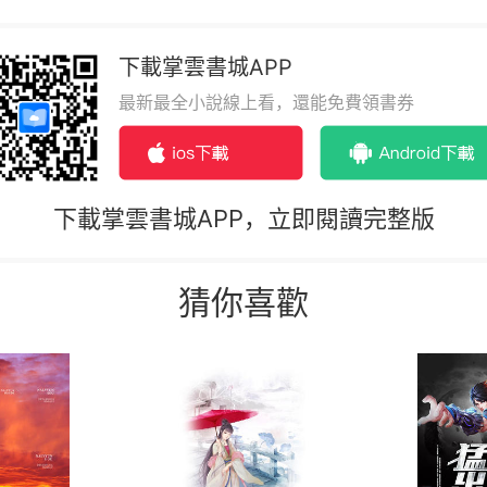
下載掌雲書城APP
最新最全小說線上看，還能免費領書券
下載掌雲書城APP，立即閱讀完整版
猜你喜歡