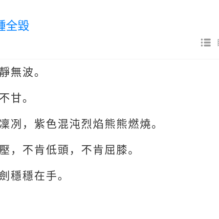
鍾全毀
靜無波。
不甘。
凜冽，紫色混沌烈焰熊熊燃燒。
壓，不肯低頭，不肯屈膝。
劍穩穩在手。