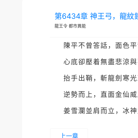
第6434章 神王弓，龍紋
龍王令
都市異能
陳平不曾答話，面色平
心底卻壓着無盡悲涼與
抬手出鞘，斬龍劍寒光
逆勢而上，直面金仙威
姜雪瀾並肩而立，冰神
上一章