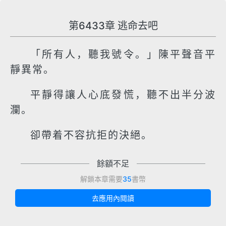
第6433章 逃命去吧
「所有人，聽我號令。」陳平聲音平
靜異常。
平靜得讓人心底發慌，聽不出半分波
瀾。
卻帶着不容抗拒的決絕。
餘額不足
解鎖本章需要
35
書幣
去應用內閱讀