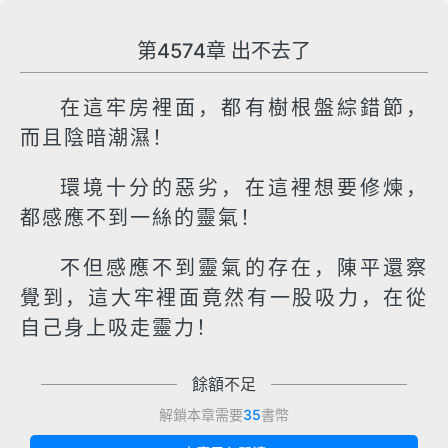
第4574章 出不去了
在這牢房裡面，都有樹根盤綜錯節，
而且陰暗潮濕！
環境十分的惡劣，在這裡想要修煉，
都感應不到一絲的靈氣！
不但感應不到靈氣的存在，陳平還察
覺到，這大牢裡面竟然有一股吸力，在從
自己身上吸走靈力！
餘額不足
解鎖本章需要
35
書幣