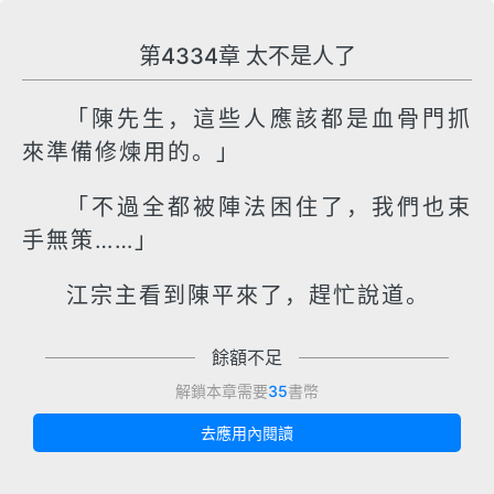
第4334章 太不是人了
「陳先生，這些人應該都是血骨門抓
來準備修煉用的。」
「不過全都被陣法困住了，我們也束
手無策……」
江宗主看到陳平來了，趕忙說道。
餘額不足
解鎖本章需要
35
書幣
去應用內閱讀