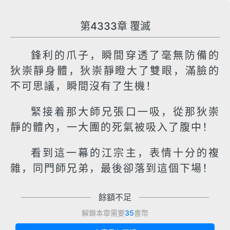
第4333章 覆滅
鋒利的爪子，瞬間穿透了毫無防備的
狄崇靜身體，狄崇靜瞪大了雙眼，滿臉的
不可思議，瞬間沒有了生機！
緊接着那大師兄張口一吸，從那狄崇
靜的體內，一大團的死氣被吸入了腹中！
看到這一幕的江宗主，表情十分的複
雜，同門師兄弟，最後卻落到這個下場！
餘額不足
解鎖本章需要
35
書幣