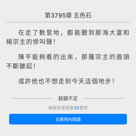
第3795章 五色石
在走了數里地，都能聽到那海大富和
楊宗主的慘叫聲！
陳平能夠看的出來，那羅宗主的眉頭
不斷皺起！
或許他也不想走到今天這個地步！
餘額不足
解鎖本章需要
35
書幣
去應用內閱讀