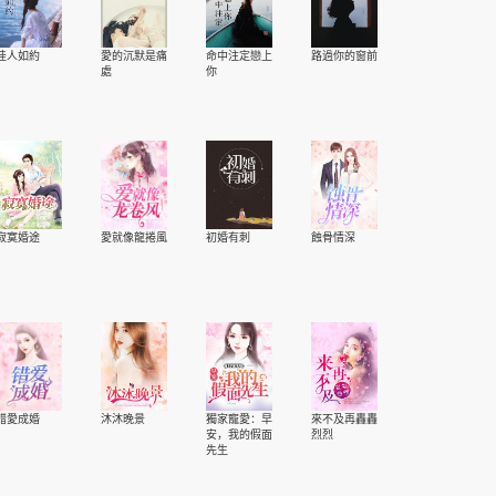
佳人如約
愛的沉默是痛
命中注定戀上
路過你的窗前
處
你
寂寞婚途
愛就像龍捲風
初婚有刺
蝕骨情深
錯愛成婚
沐沐晚景
獨家寵愛：早
來不及再轟轟
安，我的假面
烈烈
先生