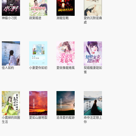
神級小刁民
寂寞婚途
淵龍狂戰
愛的沉默是痛
處
佳人如約
小妻愛你如初
愛就像龍捲風
契婚寵妻甜如
蜜
小農婦的田園
愛如山崩地裂
追尋愛的蹤跡
命中注定戀上
生活
你