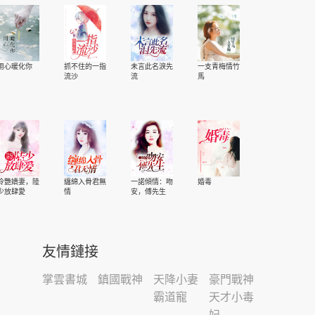
用心暖化你
抓不住的一指
未言此名淚先
一支青梅情竹
流沙
流
馬
冷艷嬌妻，陸
纏綿入骨君無
一諾傾情：吻
婚毒
少放肆愛
情
安，傅先生
友情鏈接
掌雲書城
鎮國戰神
天降小妻
豪門戰神
霸道寵
天才小毒
妃