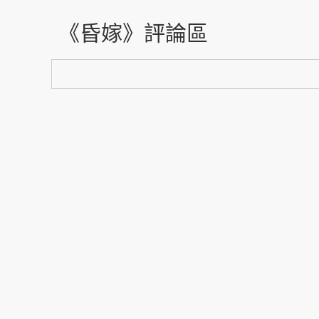
《昏嫁》評論區