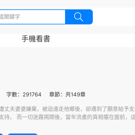
手機看書
字數：291764
章節：共149章
遭丈夫婆婆嫌棄，被迫遠走他鄉後，卻遇到了願意給予支
支持。 而一切迷霧揭開後，當年流產的真相擺在面前，