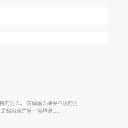
持的男人。 這個讓人捉摸不透的男
這是歸宿還是另一場顛覆……