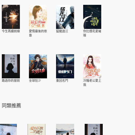
今生再續前緣
愛情最後的依
猛龍過江
你比煙花更璀
靠
璨
路過你的窗前
全球狂少
重回名門
冷麵老公愛上
我
同類推薦