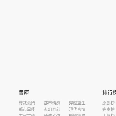
書庫
排行
總裁豪門
都市情感
穿越重生
原創榜
都市異能
玄幻奇幻
現代言情
完本榜
古代言情
仙俠武俠
懸疑靈異
人氣榜