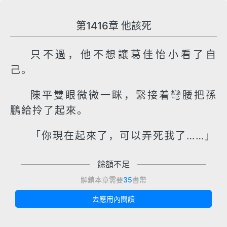
第1416章 他該死
只不過，他不想讓葛佳怡小看了自
己。
陳平雙眼微微一眯，緊接着彎腰把孫
鵬給拎了起來。
「你現在起來了，可以弄死我了……」
餘額不足
解鎖本章需要
35
書幣
去應用內閱讀