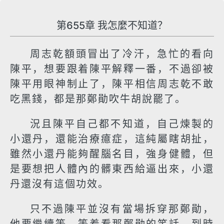
第655章 我怎麼不知道？
周志乾額頭冒出了冷汗，急忙的看向
陳平，想要跟着陳平解釋一番，不過卻被
陳平用眼神制止了，陳平相信周志乾不敢
吃黑錢，都是那鄭勛吹牛胡說罷了。
況且陳平自己都不知道，自己煉製的
小還丹，還能治療癔症，這純屬瞎胡扯，
雖然小還丹能夠醒腦名目，強身健體，但
是要想把人體內的髒東西給逼出來，小還
丹還沒有這個功效。
只不過陳平並沒有當場拆穿那鄭勛，