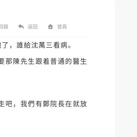
目錄
返回
首頁
跑了，誰給沈萬三看病。
要那陳先生跟着普通的醫生
走吧，我們有鄭院長在就放