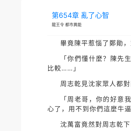
第654章 亂了心智
龍王令
都市異能
畢竟陳平惹惱了鄭勛，
「你們懂什麼？陳先
比較……」
周志乾見沈家眾人都對
「周老哥，你的好意
心了，用不到你們這麼牛逼
沈萬富竟然對周志乾下