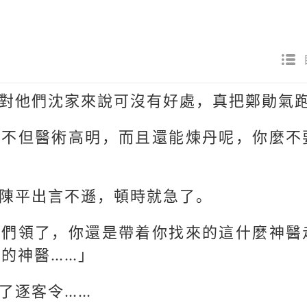
對他們沈家來說可沒有好處，真把鄭勛氣
生不但醫術高明，而且還能煉丹呢，你麼不
陳平出言不遜，頓時就急了。
我們領了，你還是帶着你找來的這什麼神醫
的神醫……」
了逐客令……