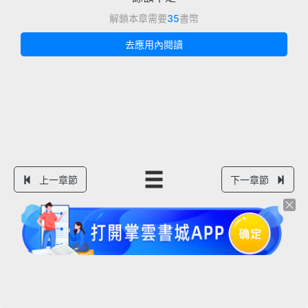
解鎖本章需要
35
書幣
去應用內閱讀
上一章節
下一章節