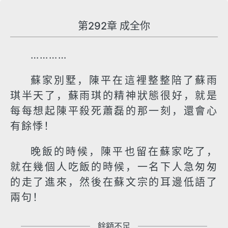
第292章 成全你
…………
蘇家別墅，陳平在這裡整整陪了蘇雨
琪半天了，蘇雨琪的精神狀態很好，就是
每每想起陳平殺死蕭磊的那一刻，還會心
有餘悸！
晚飯的時候，陳平也留在蘇家吃了，
就在幾個人吃飯的時候，一名下人急匆匆
的走了進來，然後在蘇文宗的耳邊低語了
兩句！
餘額不足