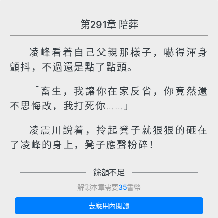
第291章 陪葬
凌峰看着自己父親那樣子，嚇得渾身
顫抖，不過還是點了點頭。
「畜生，我讓你在家反省，你竟然還
不思悔改，我打死你……」
凌震川說着，拎起凳子就狠狠的砸在
了凌峰的身上，凳子應聲粉碎！
餘額不足
解鎖本章需要
35
書幣
去應用內閱讀